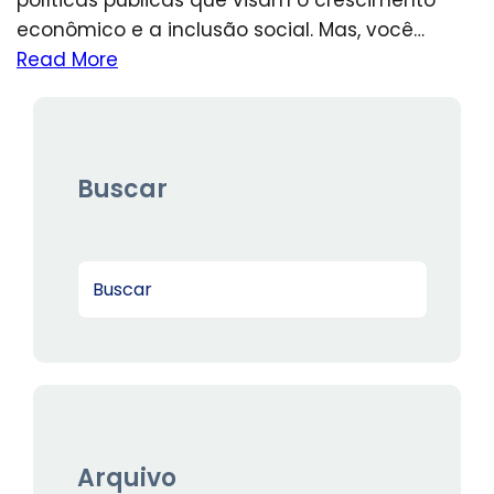
econômico e a inclusão social. Mas, você…
Read More
Buscar
S
e
a
r
c
h
Arquivo